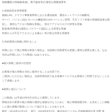
情報機器や情報媒体(紙、電子媒体等)の適切な廃棄措置等
4.技術的安全管理措置
無線LAN、クラウド事業者間等における通信経路、通信ネットワークの秘匿化
サーバ、パソコン(含むモバイル機器)等のOSバージョン管理、不正ソフト対策の実施取扱者を限
定し、適切なアクセス制御を実施し、併せてアクセスログの管理を実施
取扱者(利用者)の識別とパスワード認証による管理を実施
外部からの不正アクセスによる漏えい等の防止対策を実施等
5.外的環境の把握に関すること
外国において個人情報を取扱う場合は、当該国の法制度等を把握し適切な措置を講じる。なお、
当社は外国においての取扱いはありません。
■個人情報ご提供の任意性
お客様が個人情報を当社に提供することは任意です。
ご提供いただけない場合は、当該利用目的である各種サービスをお客様がご利用できないことを
ご了承願います。
■適用と改訂について
この取扱いは平成16年8月10日より適用しています。
関係法令の変更や個人情報の適切な保護を行なうために「個人情報保護方針」を含めここに掲載
した個人情報の取扱いについて改訂することがあります。
制定：2014年12月1日 改訂：2024年9月1日 株式会社ビーガル 代表取締役社長 河野 達