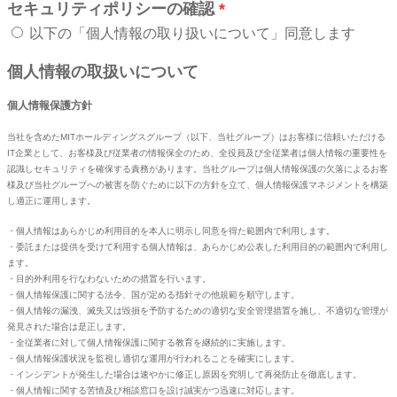
セキュリティポリシーの確認
以下の「個人情報の取り扱いについて」同意します
個人情報の取扱いについて
個人情報保護方針
当社を含めたMITホールディングスグループ（以下、当社グループ）はお客様に信頼いただける
IT企業として、お客様及び従業者の情報保全のため、全役員及び全従業者は個人情報の重要性を
認識しセキュリティを確保する責務があります。当社グループは個人情報保護の欠落によるお客
様及び当社グループへの被害を防ぐために以下の方針を立て、個人情報保護マネジメントを構築
し適正に運用します。
・個人情報はあらかじめ利用目的を本人に明示し同意を得た範囲内で利用します。
・委託または提供を受けて利用する個人情報は、あらかじめ公表した利用目的の範囲内で利用し
ます。
・目的外利用を行なわないための措置を行います。
・個人情報保護に関する法令、国が定める指針その他規範を順守します。
・個人情報の漏洩、滅失又は毀損を予防するための適切な安全管理措置を施し、不適切な管理が
発見された場合は是正します。
・全従業者に対して個人情報保護に関する教育を継続的に実施します。
・個人情報保護状況を監視し適切な運用が行われることを確実にします。
・インシデントが発生した場合は速やかに修正し原因を究明して再発防止を徹底します。
・個人情報に関する苦情及び相談窓口を設け誠実かつ迅速に対応します。