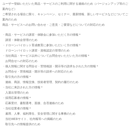
ユーザー登録いただいた商品・サービスのご利用に関する連絡のため（バージョンアップ等のご
案内など）
ご希望される場合に限り、キャンペーン、セミナー、最新情報、新しいサービスなどについてご
案内のため
商品・サービスへのお問い合わせ・ご意見・ご要望などについての対応のため
・商品・サービスの講習・体験会に参加いただく方の情報＊
講習・体験会管理のため
・ドローンパイロット育成教育に参加いただいく方の情報＊
ドローンパイロット講習・資格認定の管理のため
・当社商品・サービス以外についてお問合せいただいた方の情報＊
お問合せへの対応のため
・個人情報に関する問合せ・苦情相談・開示等の請求をされた方の情報＊
お問合せ・苦情相談・開示等の請求への対応のため
・取引先の方の情報＊
連絡、商談、情報交換、技術者管理、契約の履行のため
・当社に来訪された方の情報＊
入退出管理のため
・採用応募者の情報＊
応募受付、書類選考、面接、合否連絡のため
・当社従業者の情報＊
雇用、人事、福利厚生、安全管理に関する事務のため
当社WEBサイト、社内報等への掲載のため
取引先への情報提供のため