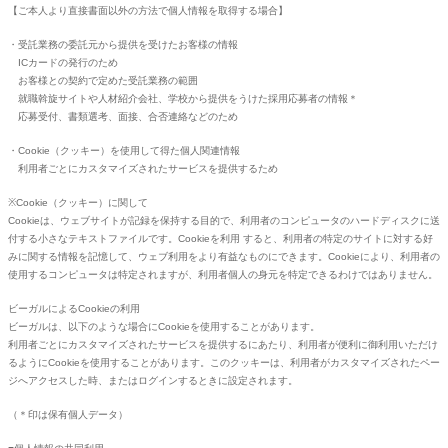
【ご本人より直接書面以外の方法で個人情報を取得する場合】
・受託業務の委託元から提供を受けたお客様の情報
ICカードの発行のため
お客様との契約で定めた受託業務の範囲
就職斡旋サイトや人材紹介会社、学校から提供をうけた採用応募者の情報＊
応募受付、書類選考、面接、合否連絡などのため
・Cookie（クッキー）を使用して得た個人関連情報
利用者ごとにカスタマイズされたサービスを提供するため
※Cookie（クッキー）に関して
Cookieは、ウェブサイトが記録を保持する目的で、利用者のコンピュータのハードディスクに送
付する小さなテキストファイルです。Cookieを利用 すると、利用者の特定のサイトに対する好
みに関する情報を記憶して、ウェブ利用をより有益なものにできます。Cookieにより、利用者の
使用するコンピュータは特定されますが、利用者個人の身元を特定できるわけではありません。
ビーガルによるCookieの利用
ビーガルは、以下のような場合にCookieを使用することがあります。
利用者ごとにカスタマイズされたサービスを提供するにあたり、利用者が便利に御利用いただけ
るようにCookieを使用することがあります。このクッキーは、利用者がカスタマイズされたペー
ジへアクセスした時、またはログインするときに設定されます。
（＊印は保有個人データ）