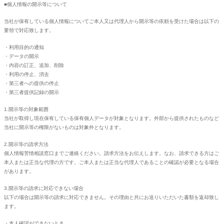
■個人情報の開示等について
当社が保有している個人情報についてご本人又は代理人から開示等の依頼を受けた場合は以下の
要領で対応致します。
・利用目的の通知
・データの開示
・内容の訂正、追加、削除
・利用の停止、消去
・第三者への提供の停止
・第三者提供記録の開示
1.開示等の対象範囲
当社が取得し現在保有している保有個人データが対象となります。外部から提供されたものなど
当社に開示等の権限がないものは対象外となります。
2.開示等の請求方法
個人情報苦情相談窓口までご連絡ください。請求方法をお伝えします。なお、請求できる方はご
本人または正当な代理の方です。ご本人または正当な代理人であることの確認が必要となる場合
があります。
3.開示等の請求に対応できない場合
以下の場合は開示等の請求に対応できません。その理由と共にお送りいただいた書類を返却致し
ます。
・本人確認ができないとき