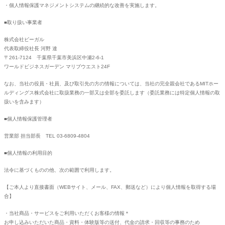
・個人情報保護マネジメントシステムの継続的な改善を実施します。
■取り扱い事業者
株式会社ビーガル
代表取締役社長 河野 達
〒261-7124 千葉県千葉市美浜区中瀬2-6-1
ワールドビジネスガーデン マリブウエスト24F
なお、当社の役員・社員、及び取引先の方の情報については、当社の完全親会社であるMITホー
ルディングス株式会社に取扱業務の一部又は全部を委託します（委託業務には特定個人情報の取
扱いを含みます）
■個人情報保護管理者
営業部 担当部長 TEL 03-6809-4804
■個人情報の利用目的
法令に基づくものの他、次の範囲で利用します。
【ご本人より直接書面（WEBサイト、メール、FAX、郵送など）により個人情報を取得する場
合】
・当社商品・サービスをご利用いただくお客様の情報＊
お申し込みいただいた商品・資料・体験版等の送付、代金の請求・回収等の事務のため