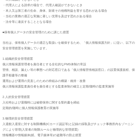
・代理人による請求の場合で、代理人確認ができないとき
・本人又は第三者の生命、身体、財産その他権利益を害する恐れがある場合
・当社の業務の適正な実施に著しい支障を及ぼす恐れがある場合
・法令等に違反することとなる場合
■保有個人データの安全管理のために講じた措置
当社は、保有個人データの適正な取扱いを確保するため、「個人情報保護方針」に従い、以下の
安全管理措置を実施しています。
1.組織的安全管理措置
個人情報保護管理者を責任者とする全社的なPMS体制の常設
苦情、相談、漏えい等の事態への対応窓口である「個人情報苦情相談窓口」の設置保護規程、保
護手順書等の整備
運用および運用の見直しのための枠組みの構築・維持・改善
個人情報保護監査責任者を責任者とする監査体制の確立と定期/随時の監査実施等
2.人的安全管理措置
入社時および退職時には秘密保持に関する誓約書を締結
定期的/随時に個人情報保護教育の実施等
3.物理的安全管理措置
入退館入退室に対する制限機構(ICカード認証等)と記録の採取及びチェック事務所内をゾーニン
グにより管理(入室者の制限ルールと物理的な管理措置)
情報機器や情報媒体(紙、電子媒体等)の盗難等の防止措置