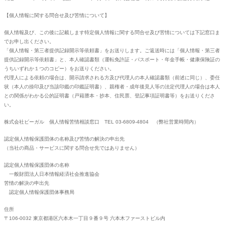
【個人情報に関する問合せ及び苦情について】
個人情報及び、この後に記載します特定個人情報に関する問合せ及び苦情については下記窓口ま
でお申し出ください。
「個人情報・第三者提供記録開示等依頼書」をお送りします。ご返送時には「個人情報・第三者
提供記録開示等依頼書」と、本人確認書類（運転免許証・パスポート・年金手帳・健康保険証の
うちいずれか１つのコピー）をお送りください。
代理人による依頼の場合は、開示請求される方及び代理人の本人確認書類（前述に同じ）、委任
状（本人の捺印及び当該印鑑の印鑑証明書）、親権者・成年後見人等の法定代理人の場合は本人
との関係がわかる公的証明書（戸籍謄本・抄本、住民票、登記事項証明書等）をお送りくださ
い。
株式会社ビーガル 個人情報苦情相談窓口 TEL 03-6809-4804 （弊社営業時間内）
認定個人情報保護団体の名称及び苦情の解決の申出先
（当社の商品・サービスに関する問合せ先ではありません）
認定個人情報保護団体の名称
一般財団法人日本情報経済社会推進協会
苦情の解決の申出先
認定個人情報保護団体事務局
住所
〒106-0032 東京都港区六本木一丁目９番９号 六本木ファーストビル内