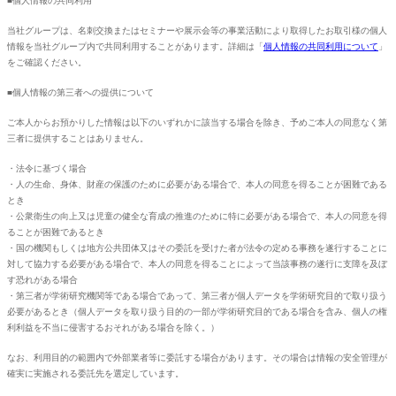
■個人情報の共同利用
当社グループは、名刺交換またはセミナーや展示会等の事業活動により取得したお取引様の個人
情報を当社グループ内で共同利用することがあります。詳細は「
個人情報の共同利用について
」
をご確認ください。
■個人情報の第三者への提供について
ご本人からお預かりした情報は以下のいずれかに該当する場合を除き、予めご本人の同意なく第
三者に提供することはありません。
・法令に基づく場合
・人の生命、身体、財産の保護のために必要がある場合で、本人の同意を得ることが困難である
とき
・公衆衛生の向上又は児童の健全な育成の推進のために特に必要がある場合で、本人の同意を得
ることが困難であるとき
・国の機関もしくは地方公共団体又はその委託を受けた者が法令の定める事務を遂行することに
対して協力する必要がある場合で、本人の同意を得ることによって当該事務の遂行に支障を及ぼ
す恐れがある場合
・第三者が学術研究機関等である場合であって、第三者が個人データを学術研究目的で取り扱う
必要があるとき（個人データを取り扱う目的の一部が学術研究目的である場合を含み、個人の権
利利益を不当に侵害するおそれがある場合を除く。）
なお、利用目的の範囲内で外部業者等に委託する場合があります。その場合は情報の安全管理が
確実に実施される委託先を選定しています。